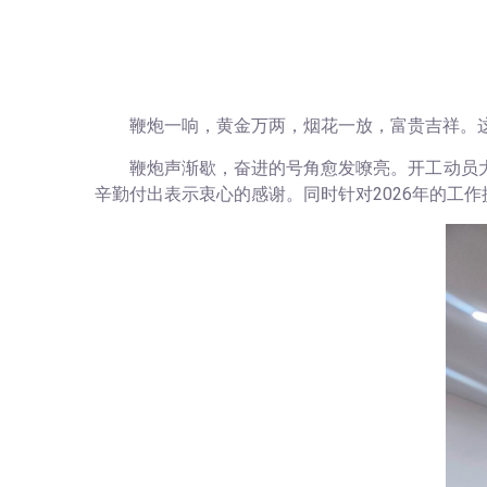
鞭炮一响，黄金万两，烟花一放，富贵吉祥。
鞭炮声渐歇，奋进的号角愈发嘹亮。开工动员
辛勤付出表示衷心的感谢。同时针对
2026年的