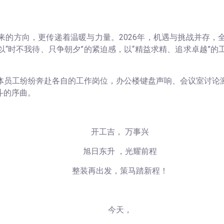
的方向，更传递着温暖与力量。2026
年，机遇与挑战并存，
以
“时不我待、只争朝夕”的紧迫感，以“精益求精、追求卓越”
体员工纷纷奔赴各自的工作岗位，办公楼键盘声响、会议室讨论
斗的序曲。
开工吉，
万事兴
旭日东升
，光耀前程
整装再出发，策马踏新程！
今天，